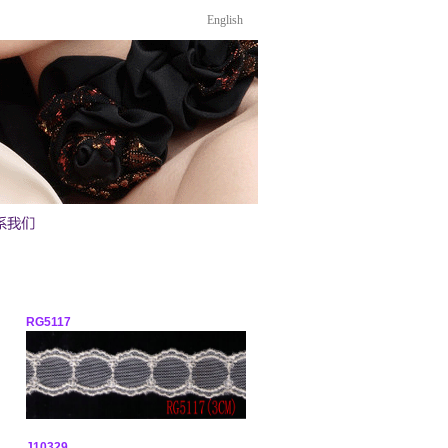
English
RG5117
J10329