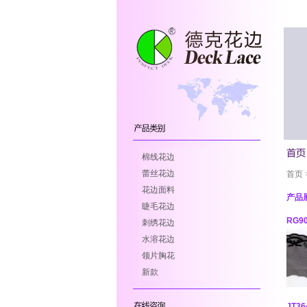
棉线花边
蕾丝花边
首页
花边面料
产品
睫毛花边
RG9
刺绣花边
水溶花边
领片胸花
新款
JT36