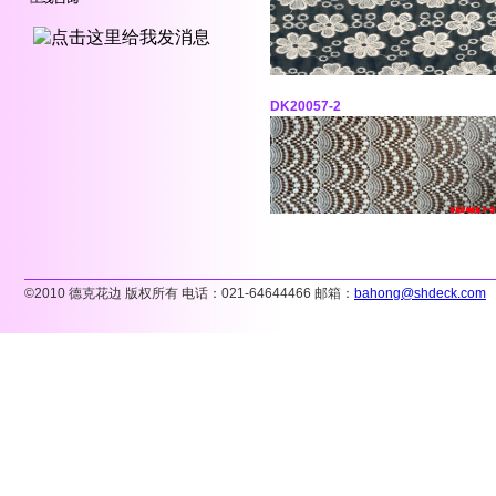
DK20057-2
©2010
德克花边 版权所有 电话：
021-64644466
邮箱：
bahong@shdeck.com
wholesale
nfl
jerseys
Wholesale
MLB
Jerseys