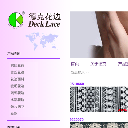
棉线花边
蕾丝花边
新品展示 >>
花边面料
JS10660
睫毛花边
刺绣花边
水溶花边
领片胸花
新款
9220070