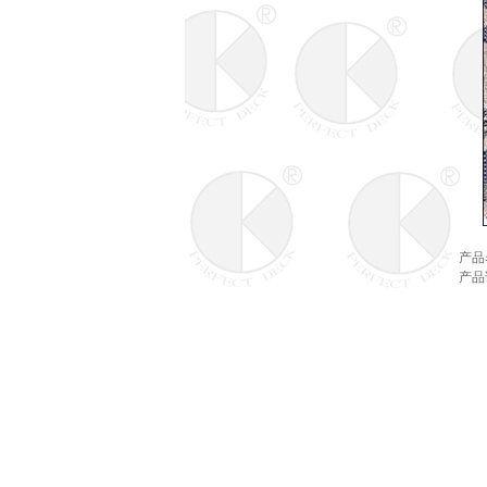
产品
产品
wholesale
nfl
jerseys
Wholesale
MLB
Jerseys